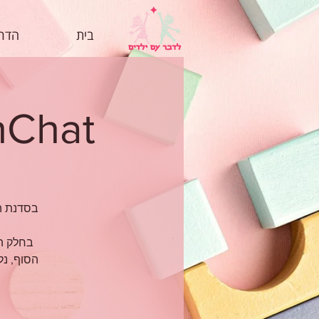
בית
הדרכ
TouchChat לק
הסוף, נל