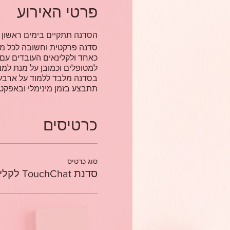
פרטי האירוע
הסדנה תתקיים בימים ראשון ורביעי (3+6.10.2021) בין השעות 0:00-22:00
סדנה פרקטית וחשובה לכל מ
כאחד ולקלינאים העובדים עם
למטופלים וכמובן על מנת למנו
בסדנה מלבד ללמוד על ארבעת
תתבצע בזמן מינימלי ובאפקט
כרטיסים
סוג כרטיס
סדנת TouchChat לקלינאי תקשורת