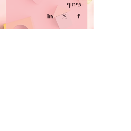
שיתוף
רוצים להיות חלק מהקהילה?
לחצו כאן כדי להירשם לאתר
תיהנו מגישה בלעדית לתכני
העשרה חינמיים לחברי האתר בלבד
©חן קלימיאן קלינאית תקשורת | טביב 5, ראשון לציון |
052-6111404
| תקנון האתר|
מדיניות פרטיות
|
ביטול
עסקה
| Tami Katash Wix Yourself
ביטול מנוי