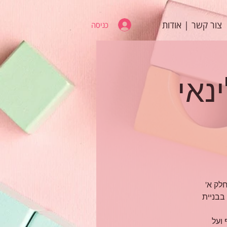
צור קשר | אודות
כניסה
To לקלינאי
לק א'
 בבניית
ף ועל