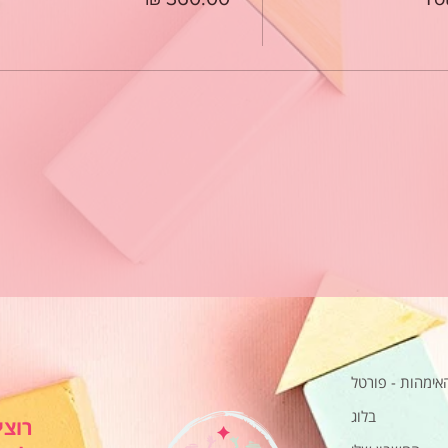
האימהות - פורטל
בלוג
רוצי