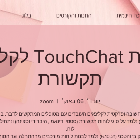
ה חינמית
החנות והקורסים
בלוג
סדנת uchChat
תקשורת
יום ד׳, 06 באוק׳
  |  
zoom
שובה ופרקטית לקלינאים העובדים עם מטופלים המתקשים לדבר. בח
(3.10.21) נלמד על סוגי לוחות תקשורת (סטטי, דינאמי, היברידי וסצינה) ונתחיל
בחלק ב' והטכני (6.10.21) נלמד לבנות לוחות מורכבים מההתחלה ועד הסו