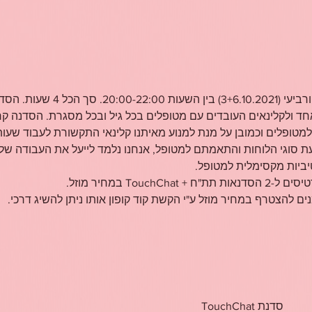
הסדנה תתקיים בימים ראשון ורביעי (.2021
חד ולקלינאים העובדים עם מטופלים בכל גיל ובכל מסגרת. הסדנה ק
טופלים וכמובן על מנת למנוע מאיתנו קלינאי התקשורת לעבוד שעות א
 סוגי הלוחות והתאמתם למטופל, אנחנו נלמד לייעל את העבודה שלנ
יביות מקסימלית למטופל.
Touc במחיר מוזל.
 להצטרף במחיר מוזל ע"י הקשת קוד קופון אותו ניתן להשיג דרכי.
סדנת TouchChat