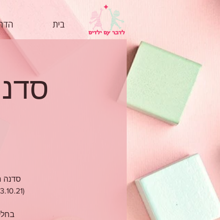
בית
הדרכ
סדנה ח